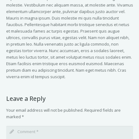
molestie. Vestibulum nec aliquam massa, at molestie ante. Vivamus
elementum ullamcorper ante, pulvinar dapibus justo auctor vel.
Mauris in magna ipsum. Duis molestie mi quis nulla tincidunt
faucibus. Pellentesque habitant morbi tristique senectus et netus
et malesuada fames ac turpis egestas. Praesent quis augue
ultrices, convallis purus vitae, egestas velit. Nam non aliquet nibh,
in pretium leo. Nulla venenatis justo ac ligula commodo, non
egestas tortor viverra. Nunc accumsan, eros a sodales laoreet,
metus leo luctus tortor, sit amet volutpat metus risus sodales enim.
Etiam facilisis enim tristique eros euismod euismod. Maecenas
pretium diam eu adipiscing tincidunt. Nam eget metus nibh. Cras
viverra enim id tempus suscipit.
Leave a Reply
Your email address will not be published.
Required fields are
marked
*